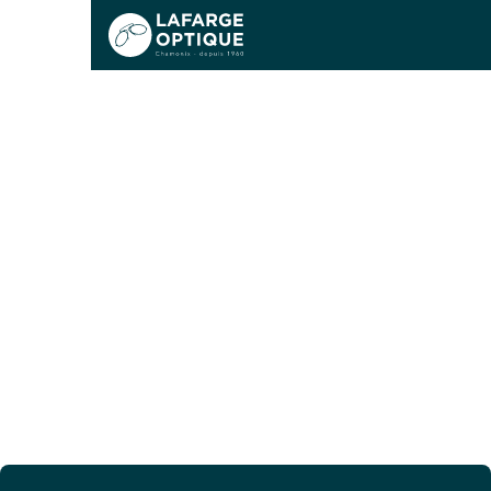
Sports & performances
Lifestyle & Mode
Observation
Fermé
Le magasin