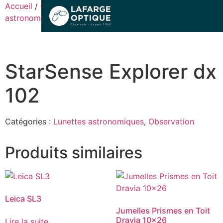
Accueil
/
Observation
/
Lunettes
astronomiques
/ StarSense Explorer dx 102
Sports & performances
StarSense Explorer dx
Lifestyle & Mode
102
Observation
Catégories :
Lunettes astronomiques
,
Observation
Produits similaires
Fermé
Le magasin
Leica SL3
Jumelles Prismes en Toit
Dravia 10×26
Lire la suite