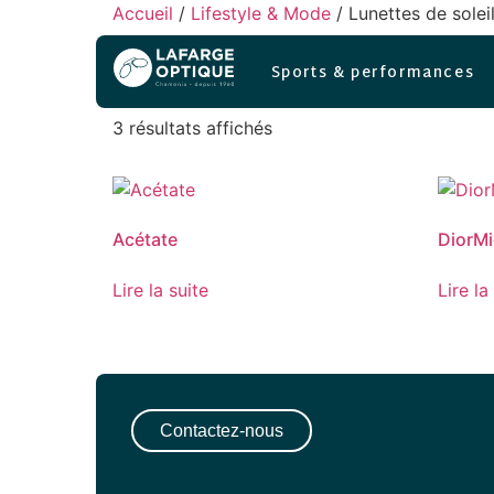
Accueil
/
Lifestyle & Mode
/ Lunettes de solei
Lunettes de soleil
Sports & performances
3 résultats affichés
Acétate
DiorMi
Lire la suite
Lire la
Contactez-nous