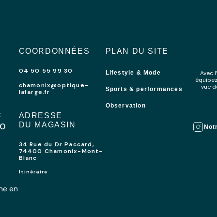
COORDONNÉES
PLAN DU SITE
04 50 55 99 30
Lifestyle & Mode
Avec 
équipez
chamonix@optique-
vue d
Sports & performances
lafarge.fr
Observation
t
ADRESSE
00
DU MAGASIN
Not
34 Rue du Dr Paccard,
74400 Chamonix-Mont-
Blanc
Itinéraire
he en