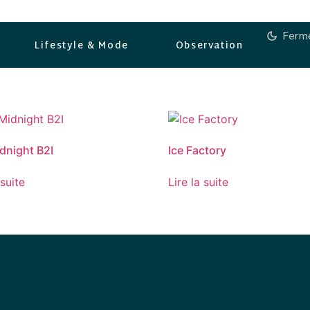
l
Ferm
Lifestyle & Mode
Observation
dnight B2I
Ice Factory
 suite
Lire la suite